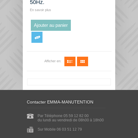
50Hz.
En savoir plus
Ajouter au panier
Afficher en:
Contacter EMMA-MANUTENTION
Par Téléphone 05 59 12 82 00
du lundi au vendredi de 08h00 à 18h00
Sur Mobile 06 03 51 12 79