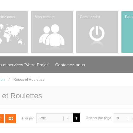
ctez-nous
Mon compte
Commander
Pani
s et services "Votre Projet"
Contactez-nous
ion
/
Roues et Roulettes
et Roulettes
Prix
Afficher par page
9
Trier par