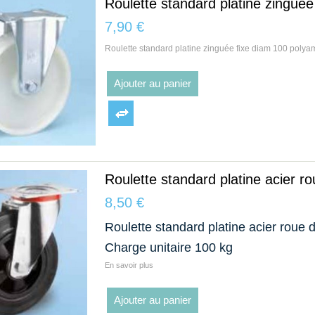
Roulette standard platine zingué
7,90 €
Roulette standard platine zinguée fixe diam 100 poly
Ajouter au panier
Roulette standard platine acier r
8,50 €
Roulette standard platine acier roue
Charge unitaire 100 kg
En savoir plus
Ajouter au panier