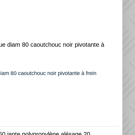
oue diam 80 caoutchouc noir pivotante à
diam 80 caoutchouc noir pivotante à frein
0 jante polypropylène alésage 20