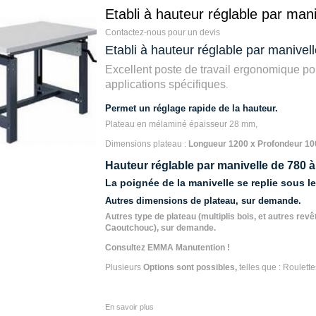
Etabli à hauteur réglable par mani
Contactez-nous pour un devis
Etabli à hauteur réglable par manivell
Excellent
poste de travail ergonomique pour
applications spécifiques
.
Permet un réglage rapide de la hauteur.
Plateau en mélaminé épaisseur 28 mm,
Dimensions plateau :
Longueur 1200 x Profondeur 1
Hauteur réglable par manivelle de 780
La poignée de la manivelle se replie sous le
Autres dimensions de plateau, sur demande.
Autres type de plateau (multiplis bois, et autres re
Caoutchouc), sur demande.
Consultez EMMA Manutention !
Plusieurs
Options sont possibles,
telles que : Roulettes
En savoir plus