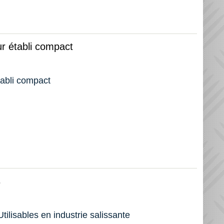
ur établi compact
tabli compact
s
tilisables en industrie salissante