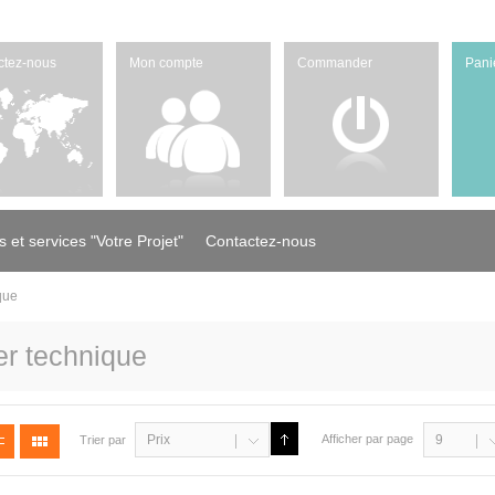
ctez-nous
Mon compte
Commander
Pani
s et services "Votre Projet"
Contactez-nous
que
er technique
Prix
Afficher par page
9
Trier par